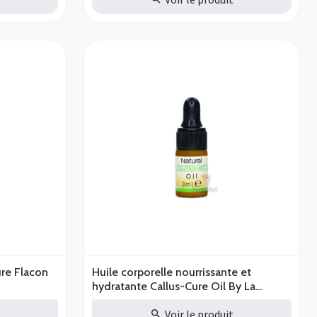
re Flacon
Huile corporelle nourrissante et
hydratante Callus-Cure Oil By La
Nature 3ml
t
Voir le produit