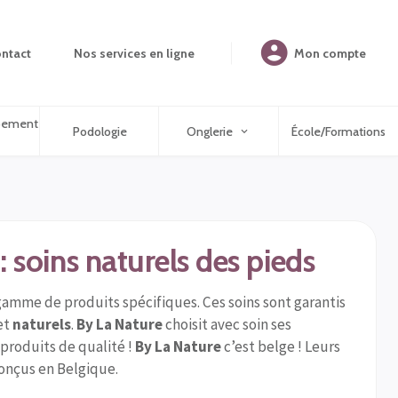
ntact
Nos services en ligne
Mon compte
ipement
Podologie
Onglerie
École/Formations
: soins naturels des pieds
amme de produits spécifiques. Ces soins sont garantis
et
naturels
.
By La Nature
choisit avec soin ses
s produits de qualité !
By La Nature
c’est belge ! Leurs
conçus en Belgique.