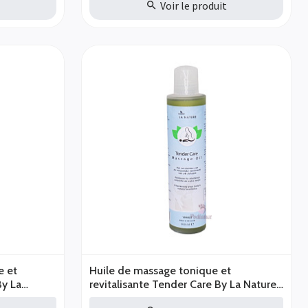
t
Voir le produit
e et
Huile de massage tonique et
By La
revitalisante Tender Care By La Nature
200ml