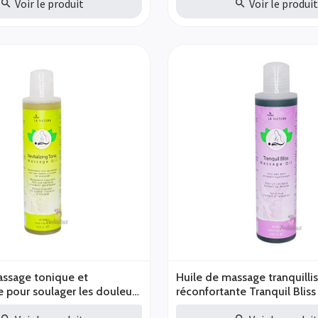
Voir le produit
Voir le produi
assage tonique et
Huile de massage tranquilli
te pour soulager les douleurs
réconfortante Tranquil Bliss
ulaires By La Nature 200ml
Nature 200ml