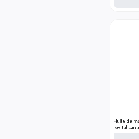
Huile de m
revitalisan
osteo-artic