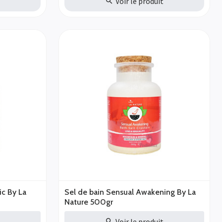
t
Voir le produit
ic By La
Sel de bain Sensual Awakening By La
Nature 500gr
t
Voir le produit