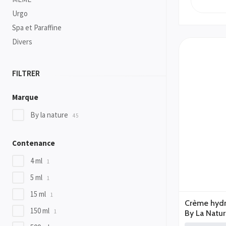
Urgo
Spa et Paraffine
Divers
FILTRER
Marque
By la nature
45
Contenance
4 ml
1
5 ml
1
15 ml
1
Crème hydr
150 ml
1
By La Natu