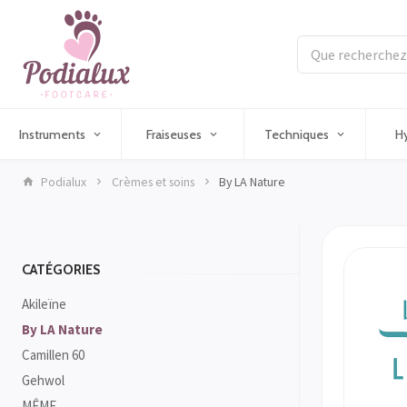
Instruments
Fraiseuses
Techniques
H
Podialux
Crèmes et soins
By LA Nature
CATÉGORIES
Akileïne
By LA Nature
Camillen 60
Gehwol
MÊME