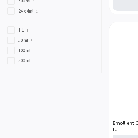
500 ml
2
24 x 4ml
1
1 L
1
50 ml
3
100 ml
1
500 ml
1
Emollient C
1L