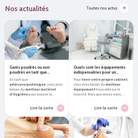
Nos actualités
Toutes nos actus
Gants poudrés ou non
Quels sont les équipements
poudrés en tant que
indispensables pour un
podologue/pédicure ?
cabinet de
En tant que
Pour
tenir votre propre cabinet
,
pédicure/podologue ?
pédicure/podologue
, vous avez
vous avez besoin du
meilleur
besoin du
meilleur matériel
équipement
trouvable sur le
d’hygiène
pour assurer la
marché. Mais que devez-vous
protection de vos patients.
posséder exactement ?
Podialux
,
Podialux
, expert en la matière,
expert en la matière, vous présente
Lire la suite
Lire la suite
vous explique s’il vaut mieux
le
matériel pour pédicure et
choisir des
gants poudrés ou
podologue professionnel
non poudrés comme
indispensable en Belgique
.
consommables
en France
et en
Belgique.