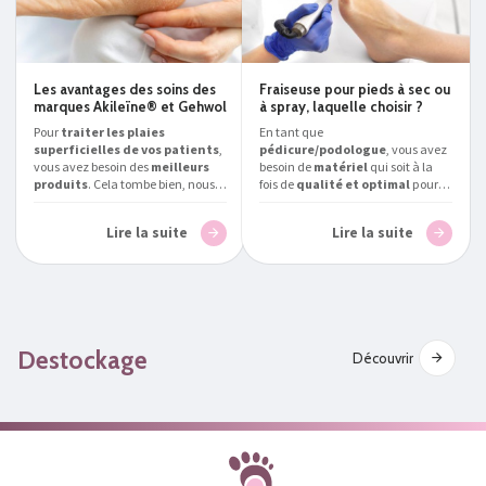
Les avantages des soins des
Fraiseuse pour pieds à sec ou
marques Akileïne® et Gehwol
à spray, laquelle choisir ?
Pour
traiter les plaies
En tant que
superficielles de vos patients
,
pédicure/podologue
, vous avez
vous avez besoin des
meilleurs
besoin de
matériel
qui soit à la
produits
. Cela tombe bien, nous
fois de
qualité et optimal
pour
avons tout ce qu’il vous faut.
traiter vos patients.
Podialux
,
Podialux
, spécialiste des
soins
expert en la matière, vous aide à
Lire la suite
Lire la suite
pour podologue/pédicure en
répondre à la question suivante :
France
, vous parle des
bienfaits
quelle
fraiseuse pour
des soins pour pieds des
podologue/pédicure choisir en
marques
Akileïne® et Gehwol
.
Belgique
?
Destockage
Découvrir