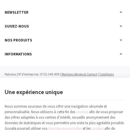
NEWSLETTER
SUIVEZ-NOUS
NOS PRODUITS
INFORMATIONS
Podialux | N° d'entreprise : 0725.549.409 |
Mentions légales & Contact
|
Conditions
générales
|
Nos partenaires web
Conditions d'utilisation du site web
|
Cookies
|
Données personnelles
|
Traitement de vos
données par Google
Une expérience unique
© Copyright 2023-2026 -
E-net Business
, accélérateur d'e-commerce pour commerçants,
indépendants & PME
Nous sommes soucieux de vous offrir une navigation sécurisée et
personnalisable. Nous utilisons à cette fin des
cookies
afin de vous proposer
des offres adaptées à vos centres d’intérêt, recueillir anonymement des
données de statistiques et vous permettre une visite la plus agréable possible.
Google pourrait utiliser vos
données personnelles
et les
cookies
afin de