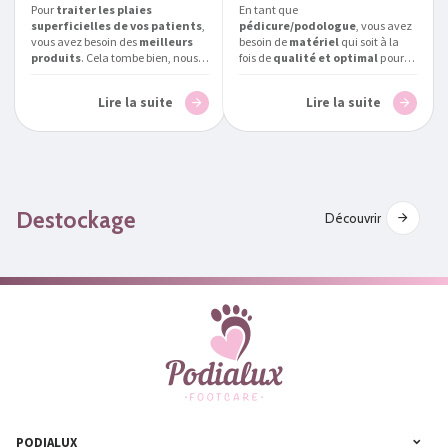
Pour
traiter les plaies
En tant que
superficielles de vos patients
,
pédicure/podologue
, vous avez
vous avez besoin des
meilleurs
besoin de
matériel
qui soit à la
produits
. Cela tombe bien, nous
fois de
qualité et optimal
pour
avons tout ce qu’il vous faut.
traiter vos patients.
Podialux
,
Podialux
, spécialiste des
soins
expert en la matière, vous aide à
Lire la suite
Lire la suite
pour podologue/pédicure en
répondre à la question suivante :
France
, vous parle des
bienfaits
quelle
fraiseuse pour
des soins pour pieds des
podologue/pédicure choisir en
marques
Akileïne® et Gehwol
.
Belgique
?
Destockage
Découvrir
PODIALUX