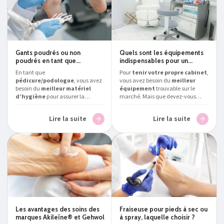
Gants poudrés ou non
Quels sont les équipements
poudrés en tant que
indispensables pour un
podologue/pédicure ?
cabinet de
En tant que
Pour
tenir votre propre cabinet
,
pédicure/podologue ?
pédicure/podologue
, vous avez
vous avez besoin du
meilleur
besoin du
meilleur matériel
équipement
trouvable sur le
d’hygiène
pour assurer la
marché. Mais que devez-vous
protection de vos patients.
posséder exactement ?
Podialux
,
Podialux
, expert en la matière,
expert en la matière, vous présente
Lire la suite
Lire la suite
vous explique s’il vaut mieux
le
matériel pour pédicure et
choisir des
gants poudrés ou
podologue professionnel
non poudrés comme
indispensable en Belgique
.
consommables
en France
et en
Belgique.
Les avantages des soins des
Fraiseuse pour pieds à sec ou
marques Akileïne® et Gehwol
à spray, laquelle choisir ?