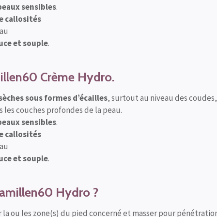
peaux sensibles
.
e callosités
eau
uce et souple
.
millen60 Crème Hydro.
 sèches sous formes d’écailles
, surtout au niveau des coudes,
ns les couches profondes de la peau.
peaux sensibles
.
e callosités
eau
uce et souple
.
Camillen60 Hydro ?
r la ou les zone(s) du pied concerné et masser pour pénétratio