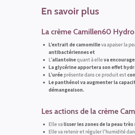
En savoir plus
La crème Camillen60 Hydro 
L’extrait de camomille
va apaiser la p
antibactériennes et
L’
allantoïne
quant à elle
va encourager
La glycérine apportera son effet hyd
L’urée
présente dans ce produit est
con
Le panthénol va augmenter la capacit
démangeaison.
Les actions de la crème Ca
Elle va
lisser les zones de la peau très
Elle va retenir et réguler l’humidité da