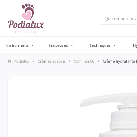
Instruments
Fraiseuses
Techniques
H
Podialux
Crèmes et soins
Camillen 60
Crème hydratante 