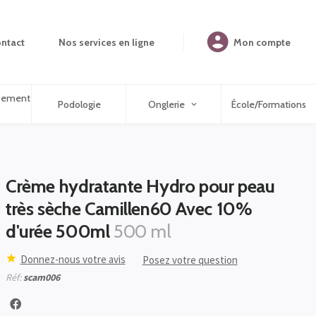
ntact
Nos services en ligne
Mon compte
ipement
Podologie
Onglerie
École/Formations
Crème hydratante Hydro pour peau
très sèche Camillen60 Avec 10%
d'urée 500ml
500 ml
Donnez-nous votre avis
Posez votre question
Réf:
scam006