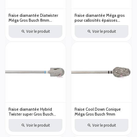
Fraise diamantée Diatwister
Fraise diamantée Méga gros
Méga Gros Busch 8mm
pour callosités épaisses
DT4880/085 Callosités
Hybrid Twister Busch
épaisses
Diamètre au choix
Voir le produit
Voir le produit
Fraise diamantée Hybrid
Fraise Cool Down Conique
Twister super Gros Busch
Méga Gros Busch 9mm
Callosités Dures
Voir le produit
Voir le produit