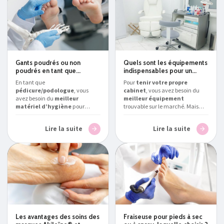
Gants poudrés ou non
Quels sont les équipements
poudrés en tant que
indispensables pour un
podologue/pédicure ?
cabinet de
En tant que
Pour
tenir votre propre
pédicure/podologue ?
pédicure/podologue
, vous
cabinet
, vous avez besoin du
avez besoin du
meilleur
meilleur équipement
matériel d’hygiène
pour
trouvable sur le marché. Mais
assurer la protection de vos
que devez-vous posséder
patients.
Podialux
, expert en la
exactement ?
Podialux
, expert
Lire la suite
Lire la suite
matière, vous explique s’il vaut
en la matière, vous présente le
mieux choisir des
gants
matériel pour pédicure et
poudrés ou non poudrés
podologue professionnel
comme consommables
en
indispensable en Belgique
.
France
et en Belgique.
Les avantages des soins des
Fraiseuse pour pieds à sec