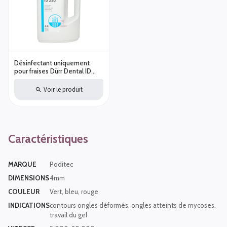
Désinfectant uniquement
pour fraises Dürr Dental ID
220 - 2,5L - Contenance - 2,5L
Voir le produit
Caractéristiques
MARQUE
Poditec
DIMENSIONS
4mm
COULEUR
Vert, bleu, rouge
INDICATIONS
contours ongles déformés, ongles atteints de mycoses,
travail du gel