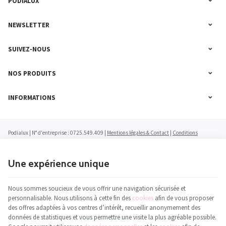
PODIALUX
NEWSLETTER
SUIVEZ-NOUS
NOS PRODUITS
INFORMATIONS
Podialux | N° d'entreprise : 0725.549.409 |
Mentions légales & Contact
|
Conditions
générales
|
Nos partenaires web
Conditions d'utilisation du site web
|
Cookies
|
Données personnelles
|
Traitement de vos
données par Google
Une expérience unique
© Copyright 2023-2026 -
E-net Business
, accélérateur d'e-commerce pour commerçants,
indépendants & PME
Nous sommes soucieux de vous offrir une navigation sécurisée et
personnalisable. Nous utilisons à cette fin des
cookies
afin de vous proposer
des offres adaptées à vos centres d’intérêt, recueillir anonymement des
données de statistiques et vous permettre une visite la plus agréable possible.