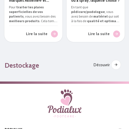
marques Akileïne® et
ou à spray, laquelle choisir ?
Gehwol
Pour
traiter les plaies
En tant que
superficielles de vos
pédicure/podologue
, vous
patients
, vous avez besoin des
avez besoin de
matériel
qui soit
meilleurs produits
. Cela tombe
à la fois de
qualité et optimal
bien, nous avons tout ce qu’il
pour traiter vos patients.
vous faut.
Podialux
, spécialiste
Podialux
, expert en la matière,
Lire la suite
Lire la suite
des
soins pour
vous aide à répondre à la
podologue/pédicure en France
,
question suivante :
quelle
vous parle des
bienfaits des
fraiseuse pour
soins pour pieds des marques
podologue/pédicure choisir
Akileïne® et Gehwol
.
en Belgique
?
Destockage
Découvrir