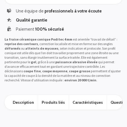
Une équipe de
professionnels à votre écoute
Qualité garantie
Paiement
100% sécurisé
La fraise céramique conique Poditec 4 mm
est orientée “travail de détail” :
reprise des contours
, correction localisée et mise en forme sur des ongles
déformés
ou
atteints de mycoses
, selon indication et protocole. Son profil
conique est utile dès que l’on doit travailler proprement une zone étroite ou une
transition, sans élargir inutilement la surface traitée. Elle est également
pertinente pour le
gel
, grâce à une
puissance abrasive élevée
qui permet
d’avancer efficacement tout en gardant une trajectoire contrôlée. Les
déclinaisons
coupe fine
,
coupe moyenne
,
coupe grosse
permettent d’ajuster
la capacité de coupe à la densité de la matière et au niveau de correction
recherché. Vitesse d’utilisation indiquée :
environ 20 000 t/min
.
Description
Produits liés
Caractéristiques
Question