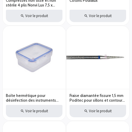
Compresses non tissé et non
Cotons Podialux
stérile 4 plis Nonvi Lux 7,5 x
7,5cm Paquet de 100 pièces
Voir le produit
Voir le produit
Boîte hermétique pour
Fraise diamantée fissure 1,5 mm
désinfection des instruments
Poditec pour sillons et contours
Steribox
de l’ongle
Voir le produit
Voir le produit