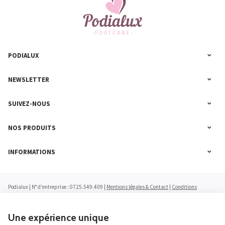
PODIALUX
NEWSLETTER
SUIVEZ-NOUS
NOS PRODUITS
INFORMATIONS
Podialux | N° d'entreprise : 0725.549.409 |
Mentions légales & Contact
|
Conditions
générales
|
Nos partenaires web
Conditions d'utilisation du site web
|
Cookies
|
Données personnelles
|
Traitement de vos
données par Google
Une expérience unique
© Copyright 2023-2026 -
E-net Business
, accélérateur d'e-commerce pour commerçants,