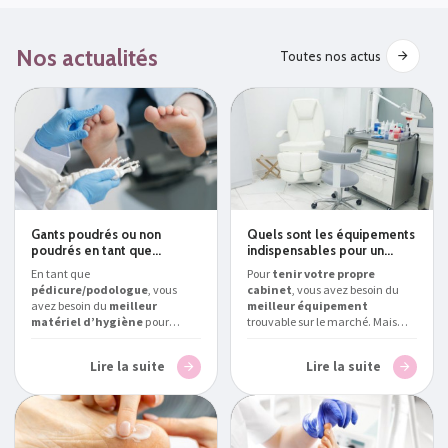
Nos actualités
Toutes nos actus
Gants poudrés ou non
Quels sont les équipements
poudrés en tant que
indispensables pour un
podologue/pédicure ?
cabinet de
En tant que
Pour
tenir votre propre
pédicure/podologue ?
pédicure/podologue
, vous
cabinet
, vous avez besoin du
avez besoin du
meilleur
meilleur équipement
matériel d’hygiène
pour
trouvable sur le marché. Mais
assurer la protection de vos
que devez-vous posséder
patients.
Podialux
, expert en la
exactement ?
Podialux
, expert
Lire la suite
Lire la suite
matière, vous explique s’il vaut
en la matière, vous présente le
mieux choisir des
gants
matériel pour pédicure et
poudrés ou non poudrés
podologue professionnel
comme consommables
en
indispensable en Belgique
.
France
et en Belgique.