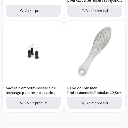
pour callosités épaisses Hybrid
Twister Busch Diamètre au choix
Voir le produit
Voir le produit
Sachet d’embout-seringue de
Râpe double face
rechange pour résine liquide
Professionnelle Podialux 20,5cm
Podocomp L 3 pièces
Voir le produit
Voir le produit