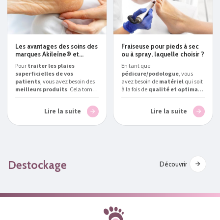
Les avantages des soins des
Fraiseuse pour pieds à sec
marques Akileïne® et
ou à spray, laquelle choisir ?
Gehwol
Pour
traiter les plaies
En tant que
superficielles de vos
pédicure/podologue
, vous
patients
, vous avez besoin des
avez besoin de
matériel
qui soit
meilleurs produits
. Cela tombe
à la fois de
qualité et optimal
bien, nous avons tout ce qu’il
pour traiter vos patients.
vous faut.
Podialux
, spécialiste
Podialux
, expert en la matière,
Lire la suite
Lire la suite
des
soins pour
vous aide à répondre à la
podologue/pédicure en France
,
question suivante :
quelle
vous parle des
bienfaits des
fraiseuse pour
soins pour pieds des marques
podologue/pédicure choisir
Akileïne® et Gehwol
.
en Belgique
?
Destockage
Découvrir