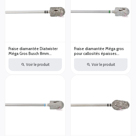
Fraise diamantée Diatwister
Fraise diamantée Méga gros
Méga Gros Busch 8mm
pour callosités épaisses
DT4880/085 Callosités
Hybrid Twister Busch
épaisses
Diamètre au choix
Voir le produit
Voir le produit