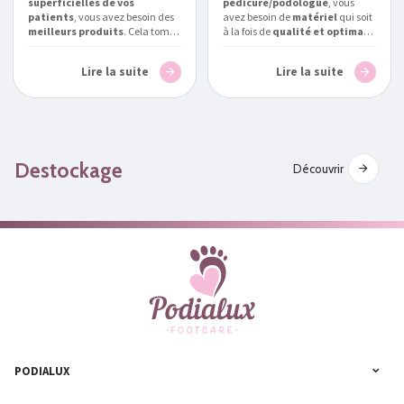
superficielles de vos
pédicure/podologue
, vous
patients
, vous avez besoin des
avez besoin de
matériel
qui soit
meilleurs produits
. Cela tombe
à la fois de
qualité et optimal
bien, nous avons tout ce qu’il
pour traiter vos patients.
vous faut.
Podialux
, spécialiste
Podialux
, expert en la matière,
Lire la suite
Lire la suite
des
soins pour
vous aide à répondre à la
podologue/pédicure en France
,
question suivante :
quelle
vous parle des
bienfaits des
fraiseuse pour
soins pour pieds des marques
podologue/pédicure choisir
Akileïne® et Gehwol
.
en Belgique
?
Destockage
Découvrir
PODIALUX