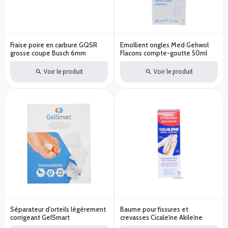
Fraise poire en carbure GQSR
Emollient ongles Med Gehwol
grosse coupe Busch 6mm
Flacons compte-goutte 50ml
Voir le produit
Voir le produit
Séparateur d’orteils légèrement
Baume pour fissures et
corrigeant GelSmart
crevasses Cicaleïne Akileïne