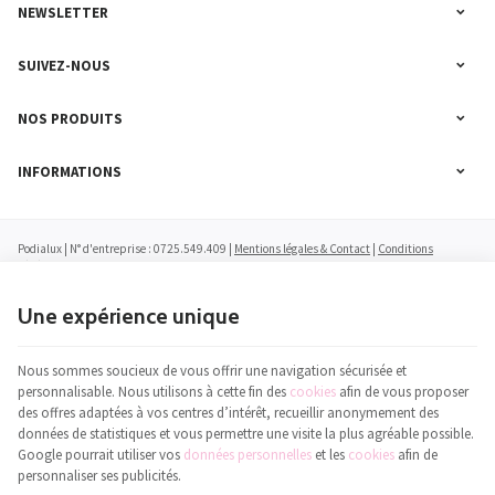
NEWSLETTER
SUIVEZ-NOUS
NOS PRODUITS
INFORMATIONS
Podialux | N° d'entreprise : 0725.549.409 |
Mentions légales & Contact
|
Conditions
générales
|
Nos partenaires web
Conditions d'utilisation du site web
|
Cookies
|
Données personnelles
|
Traitement de vos
données par Google
Une expérience unique
© Copyright 2023-2026 -
E-net Business
, accélérateur d'e-commerce pour commerçants,
indépendants & PME
Nous sommes soucieux de vous offrir une navigation sécurisée et
personnalisable. Nous utilisons à cette fin des
cookies
afin de vous proposer
des offres adaptées à vos centres d’intérêt, recueillir anonymement des
données de statistiques et vous permettre une visite la plus agréable possible.
Google pourrait utiliser vos
données personnelles
et les
cookies
afin de
personnaliser ses publicités.