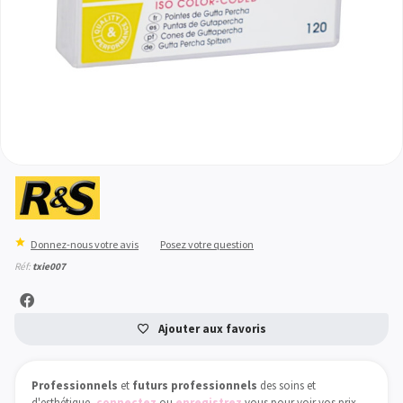
Donnez-nous votre avis
Posez votre question
Réf:
txie007
Ajouter aux favoris
Professionnels
et
futurs professionnels
des soins et
d'esthétique
,
connectez
ou
enregistrez
vous pour voir vos prix