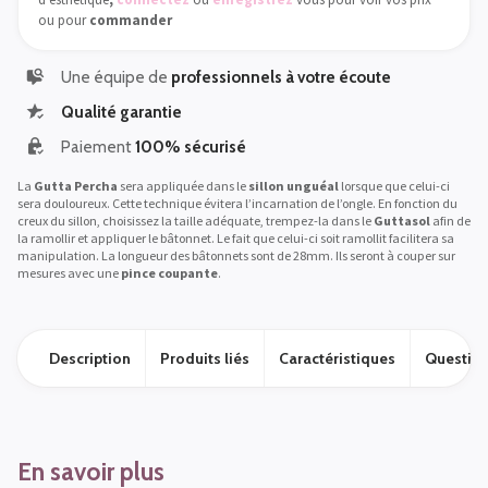
ou pour
commander
Une équipe de
professionnels à votre écoute
Qualité garantie
Paiement
100% sécurisé
La
Gutta Percha
sera appliquée dans le
sillon unguéal
lorsque que celui-ci
sera douloureux. Cette technique évitera l’incarnation de l’ongle. En fonction du
creux du sillon, choisissez la taille adéquate, trempez-la dans le
Guttasol
afin de
la ramollir et appliquer le bâtonnet. Le fait que celui-ci soit ramollit facilitera sa
manipulation. La longueur des bâtonnets sont de 28mm. Ils seront à couper sur
mesures avec une
pince coupante
.
Description
Produits liés
Caractéristiques
Question
En savoir plus